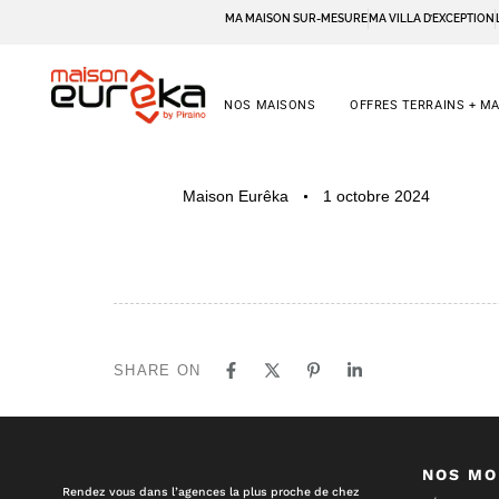
MA MAISON SUR-MESURE
MA VILLA D’EXCEPTION
NOS MAISONS
OFFRES TERRAINS + M
PUBLISHED
Author
Published
Maison Eurêka
1 octobre 2024
IN:
on:
SHARE ON
NOS MO
Rendez vous dans l’agences la plus proche de chez