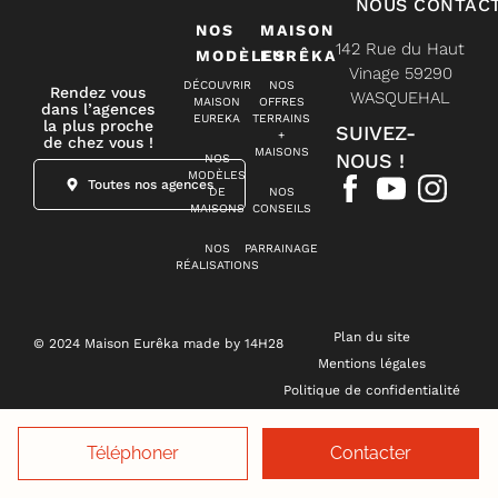
NOUS CONTAC
NOS
MAISON
142 Rue du Haut
MODÈLES
EURÊKA
Vinage 59290
DÉCOUVRIR
NOS
Rendez vous
WASQUEHAL
MAISON
OFFRES
dans l’agences
EUREKA
TERRAINS
la plus proche
SUIVEZ-
+
de chez vous !
MAISONS
NOUS !
NOS
MODÈLES
Toutes nos agences
DE
NOS
MAISONS
CONSEILS
NOS
PARRAINAGE
RÉALISATIONS
Plan du site
© 2024 Maison Eurêka made by 14H28
Mentions légales
Politique de confidentialité
Gestion des cookies
Téléphoner
Contacter