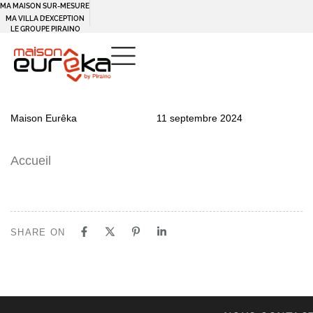
MA MAISON SUR-MESURE
MA VILLA D’EXCEPTION
LE GROUPE PIRAINO
PUBLISHED
Author
Published
Maison Eurêka
11 septembre 2024
IN:
on:
Accueil
SHARE ON