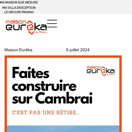
MA MAISON SUR-MESURE
Panneau de gestion des cookies
MA VILLA D’EXCEPTION
LE GROUPE PIRAINO
PUBLISHED
Author
Published
Maison Eurêka
9 juillet 2024
IN:
on: