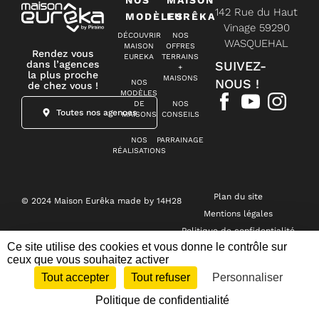
142 Rue du Haut
MODÈLES
EURÊKA
Vinage 59290
DÉCOUVRIR
NOS
WASQUEHAL
MAISON
OFFRES
Rendez vous
EUREKA
TERRAINS
dans l’agences
SUIVEZ-
+
la plus proche
MAISONS
NOUS !
NOS
de chez vous !
MODÈLES
DE
NOS
Toutes nos agences
MAISONS
CONSEILS
NOS
PARRAINAGE
RÉALISATIONS
Plan du site
© 2024 Maison Eurêka made by 14H28
Mentions légales
Politique de confidentialité
Ce site utilise des cookies et vous donne le contrôle sur
Gestion des cookies
ceux que vous souhaitez activer
Tout accepter
Tout refuser
Personnaliser
Téléphoner
Contacter
Politique de confidentialité