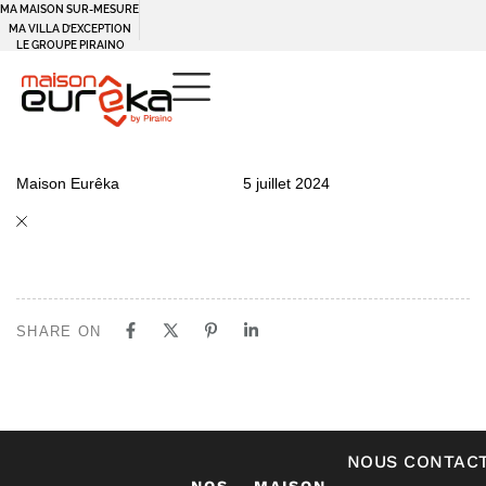
MA MAISON SUR-MESURE
Panneau de gestion des cookies
MA VILLA D’EXCEPTION
LE GROUPE PIRAINO
PUBLISHED
Author
Published
Maison Eurêka
5 juillet 2024
IN:
on:
SHARE ON
NOUS CONTAC
NOS
MAISON