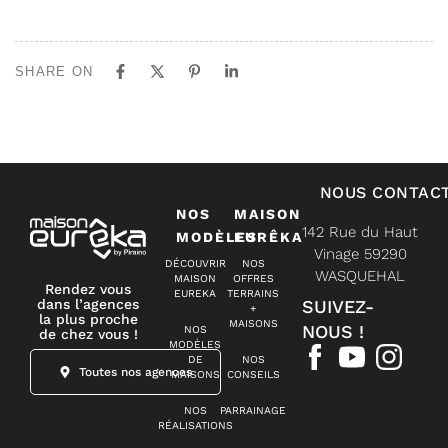
SHARE ON
NOUS CONTAC
NOS
MAISON
142 Rue du Haut
MODÈLES
EURÊKA
Vinage 59290
DÉCOUVRIR
NOS
WASQUEHAL
MAISON
OFFRES
Rendez vous
EUREKA
TERRAINS
dans l’agences
SUIVEZ-
+
la plus proche
MAISONS
NOUS !
NOS
de chez vous !
MODÈLES
DE
NOS
Toutes nos agences
MAISONS
CONSEILS
NOS
PARRAINAGE
RÉALISATIONS