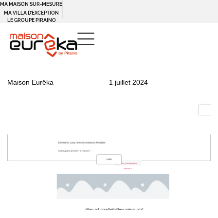
MA MAISON SUR-MESURE
Panneau de gestion des cookies
MA VILLA D’EXCEPTION
LE GROUPE PIRAINO
PUBLISHED
Author
Published
Maison Eurêka
1 juillet 2024
IN:
on: