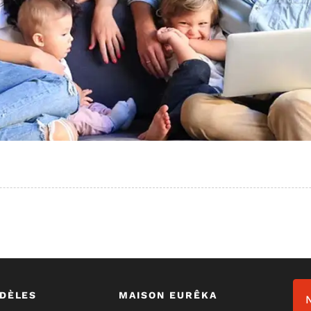
DÈLES
MAISON EURÊKA