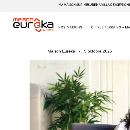
MA MAISON SUR-MESURE
MA VILLA D’EXCEPTION
NOS MAISONS
OFFRES TERRAINS + M
PUBLISHED
Author
Published
Maison Eurêka
9 octobre 2025
IN:
on: