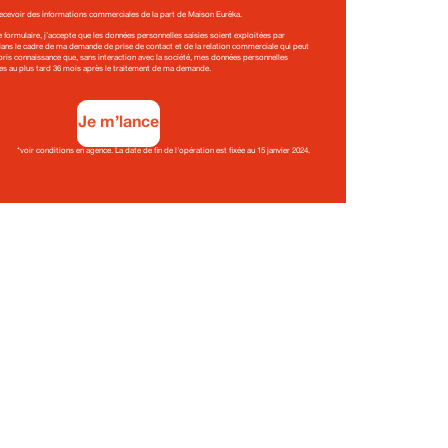
recevoir des informations commerciales de la part de Maison Eurêka.
 formulaire, j’accepte que les données personnelles saisies soient exploitées par
ans le cadre de ma demande de prise de contact et de la relation commerciale qui peut
 pris connaissance que, sans interaction avec la société, mes données personnelles
s au plus tard 36 mois après le traitement de ma demande.
Je m’lance
*voir conditions en agence. La date de fin de l'opération est fixée au 15 janvier 2024.