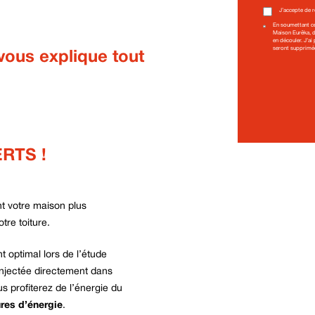
J’accepte de 
En soumettant ce
Maison Eurêka, d
en découler. J’ai
seront supprimée
vous explique tout
RTS !
t votre maison plus
otre toiture.
 optimal lors de l’étude
injectée directement dans
 profiterez de l’énergie du
ures d’énergie
.