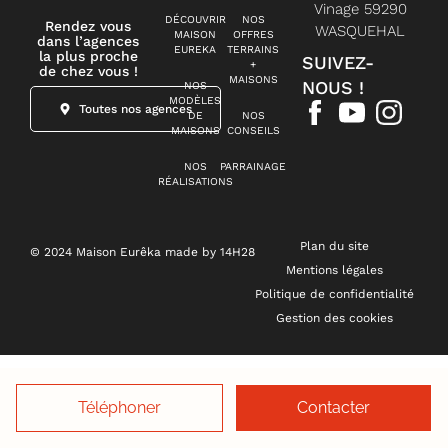
Vinage 59290
DÉCOUVRIR
NOS
Rendez vous
WASQUEHAL
MAISON
OFFRES
dans l’agences
EUREKA
TERRAINS
la plus proche
SUIVEZ-
+
de chez vous !
MAISONS
NOUS !
NOS
MODÈLES
Toutes nos agences
DE
NOS
MAISONS
CONSEILS
NOS
PARRAINAGE
RÉALISATIONS
Plan du site
© 2024 Maison Eurêka made by 14H28
Mentions légales
Politique de confidentialité
Gestion des cookies
Téléphoner
Contacter