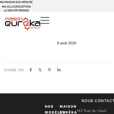
MA MAISON SUR-MESURE
MA VILLA D’EXCEPTION
LE GROUPE PIRAINO
PUBLISHED
Author
Published
9 août 2026
IN:
on:
SHARE ON
NOUS CONTAC
NOS
MAISON
142 Rue du Haut
MODÈLES
EURÊKA