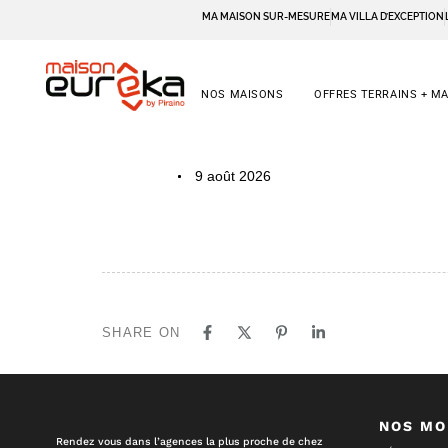
MA MAISON SUR-MESURE
MA VILLA D’EXCEPTION
NOS MAISONS
OFFRES TERRAINS + M
PUBLISHED
Author
Published
9 août 2026
IN:
on:
SHARE ON
NOS MO
Rendez vous dans l’agences la plus proche de chez