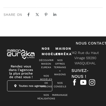
SHARE ON
NOUS CONTAC
NOS
MAISON
142 Rue du Haut
MODÈLES
EURÊKA
Vinage 59290
DÉCOUVRIR
NOS
WASQUEHAL
MAISON
OFFRES
Rendez vous
EUREKA
TERRAINS
dans l’agences
SUIVEZ-
+
la plus proche
MAISONS
NOUS !
NOS
de chez vous !
MODÈLES
DE
NOS
Toutes nos agences
MAISONS
CONSEILS
NOS
PARRAINAGE
RÉALISATIONS