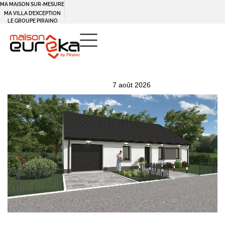
MA MAISON SUR-MESURE
Panneau de gestion des cookies
MA VILLA D’EXCEPTION
LE GROUPE PIRAINO
PUBLISHED
Author
Published
7 août 2026
IN:
on: