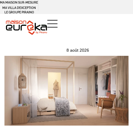
MA MAISON SUR-MESURE
Panneau de gestion des cookies
MA VILLA D’EXCEPTION
LE GROUPE PIRAINO
PUBLISHED
Author
Published
8 août 2026
IN:
on: