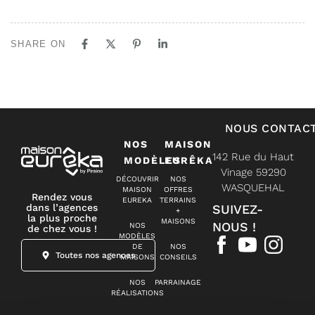
SHARE ON
NOUS CONTAC
NOS
MAISON
142 Rue du Haut
MODÈLES
EURÊKA
Vinage 59290
DÉCOUVRIR
NOS
WASQUEHAL
MAISON
OFFRES
Rendez vous
EUREKA
TERRAINS
dans l’agences
SUIVEZ-
+
la plus proche
MAISONS
NOUS !
NOS
de chez vous !
MODÈLES
DE
NOS
Toutes nos agences
MAISONS
CONSEILS
NOS
PARRAINAGE
RÉALISATIONS