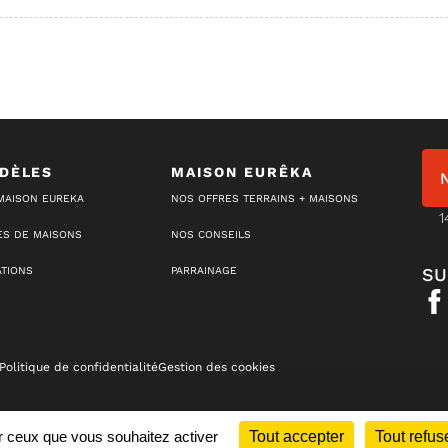
DÈLES
MAISON EURÊKA
MAISON EUREKA
NOS OFFRES TERRAINS + MAISONS
1
S DE MAISONS
NOS CONSEILS
ATIONS
PARRAINAGE
SU
Politique de confidentialité
Gestion des cookies
ur ceux que vous souhaitez activer
Tout accepter
Tout refus