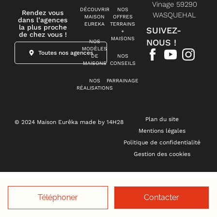
Vinage 59290
DÉCOUVRIR
NOS
Rendez vous
WASQUEHAL
MAISON
OFFRES
dans l’agences
EUREKA
TERRAINS
la plus proche
SUIVEZ-
+
de chez vous !
MAISONS
NOUS !
NOS
MODÈLES
Toutes nos agences
DE
NOS
MAISONS
CONSEILS
NOS
PARRAINAGE
RÉALISATIONS
Plan du site
© 2024 Maison Eurêka made by 14H28
Mentions légales
Politique de confidentialité
Gestion des cookies
Téléphoner
Contacter