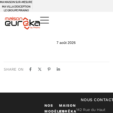
MA MAISON SUR-MESURE
MA VILLA D’EXCEPTION
LE GROUPE PIRAINO
PUBLISHED
Author
Published
7 août 2026
IN:
on:
SHARE ON
NOUS CONTAC
NOS
MAISON
142 Rue du Haut
MODÈLES
EURÊKA