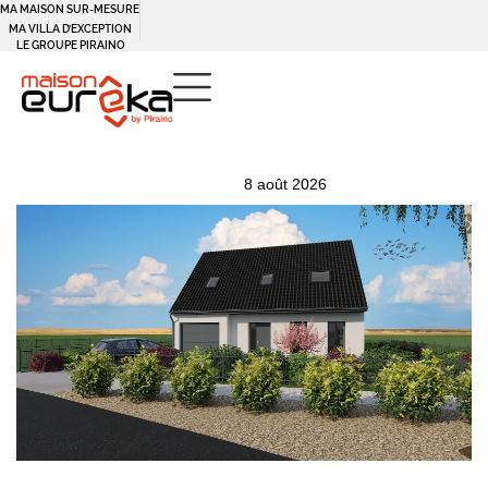
MA MAISON SUR-MESURE
Panneau de gestion des cookies
MA VILLA D’EXCEPTION
LE GROUPE PIRAINO
PUBLISHED
Author
Published
8 août 2026
IN:
on: