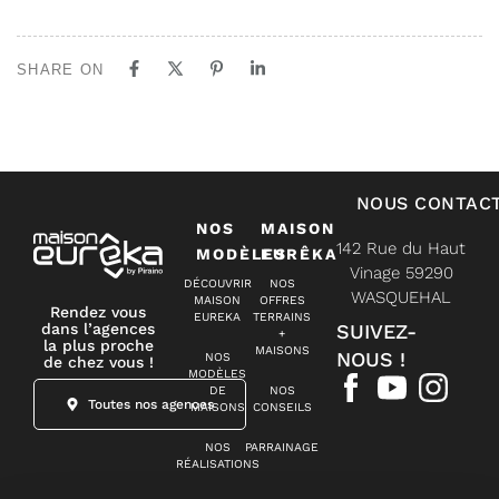
SHARE ON
NOUS CONTAC
NOS
MAISON
142 Rue du Haut
MODÈLES
EURÊKA
Vinage 59290
DÉCOUVRIR
NOS
WASQUEHAL
MAISON
OFFRES
Rendez vous
EUREKA
TERRAINS
dans l’agences
SUIVEZ-
+
la plus proche
MAISONS
NOUS !
NOS
de chez vous !
MODÈLES
DE
NOS
Toutes nos agences
MAISONS
CONSEILS
NOS
PARRAINAGE
RÉALISATIONS