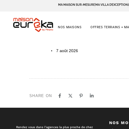
MA MAISON SUR-MESURE
MA VILLA D’EXCEPTION
NOS MAISONS
OFFRES TERRAINS + M
PUBLISHED
Author
Published
7 août 2026
IN:
on:
SHARE ON
NOS MO
Rendez vous dans l’agences la plus proche de chez