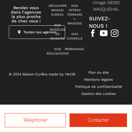
Vinage 59290
DÉCOUVRIR
NOS
Rendez vous
WASQUEHAL
MAISON
OFFRES
dans l’agences
EUREKA
TERRAINS
la plus proche
SUIVEZ-
+
de chez vous !
MAISONS
NOUS !
NOS
MODÈLES
Toutes nos agences
DE
NOS
MAISONS
CONSEILS
NOS
PARRAINAGE
RÉALISATIONS
Plan du site
© 2024 Maison Eurêka made by 14H28
Mentions légales
Politique de confidentialité
Gestion des cookies
Téléphoner
Contacter