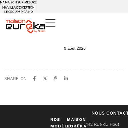
MA MAISON SUR-MESURE
MA VILLA D’EXCEPTION
LE GROUPE PIRAINO
PUBLISHED
Author
Published
9 août 2026
IN:
on:
SHARE ON
NOUS CONTAC
NOS
MAISON
142 Rue du Haut
MODÈLES
EURÊKA