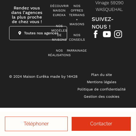
Vinage 59290
DÉCOUVRIR
NOS
Rendez vous
WASQUEHAL
MAISON
OFFRES
dans l’agences
EUREKA
TERRAINS
la plus proche
SUIVEZ-
+
de chez vous !
MAISONS
NOUS !
NOS
MODÈLES
Toutes nos agences
DE
NOS
MAISONS
CONSEILS
NOS
PARRAINAGE
RÉALISATIONS
Plan du site
© 2024 Maison Eurêka made by 14H28
Mentions légales
Politique de confidentialité
Gestion des cookies
Téléphoner
Contacter