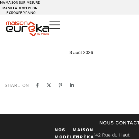
MA MAISON SUR-MESURE
MA VILLA D’EXCEPTION
LE GROUPE PIRAINO
PUBLISHED
Author
Published
8 août 2026
IN:
on:
SHARE ON
NOUS CONTAC
NOS
MAISON
142 Rue du Haut
MODÈLES
EURÊKA