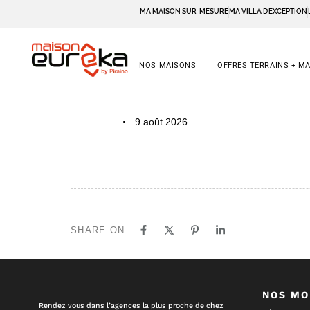
MA MAISON SUR-MESURE
MA VILLA D’EXCEPTION
NOS MAISONS
OFFRES TERRAINS + M
PUBLISHED
Author
Published
9 août 2026
IN:
on:
SHARE ON
NOS MO
Rendez vous dans l’agences la plus proche de chez