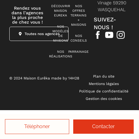
Vinage 59290
DÉCOUVRIR
NOS
Rendez vous
WASQUEHAL
MAISON
OFFRES
dans l’agences
EUREKA
TERRAINS
la plus proche
SUIVEZ-
+
de chez vous !
MAISONS
NOUS !
NOS
MODÈLES
Toutes nos agences
DE
NOS
MAISONS
CONSEILS
NOS
PARRAINAGE
RÉALISATIONS
Plan du site
© 2024 Maison Eurêka made by 14H28
Mentions légales
Politique de confidentialité
Gestion des cookies
Téléphoner
Contacter