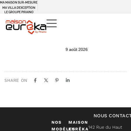
MA MAISON SUR-MESURE
MA VILLA D’EXCEPTION
LE GROUPE PIRAINO
PUBLISHED
Author
Published
9 août 2026
IN:
on:
SHARE ON
NOUS CONTAC
NOS
MAISON
142 Rue du Haut
MODÈLES
EURÊKA