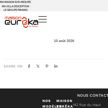
MA MAISON SUR-MESURE
MA VILLA D’EXCEPTION
LE GROUPE PIRAINO
PUBLISHED
Author
Published
10 août 2026
IN:
on:
SHARE ON
NOUS CONTAC
NOS
MAISON
142 Rue du Haut
MODÈLES
EURÊKA