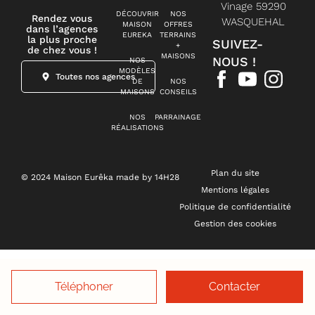
Vinage 59290
DÉCOUVRIR
NOS
Rendez vous
WASQUEHAL
MAISON
OFFRES
dans l’agences
EUREKA
TERRAINS
la plus proche
SUIVEZ-
+
de chez vous !
MAISONS
NOUS !
NOS
MODÈLES
Toutes nos agences
DE
NOS
MAISONS
CONSEILS
NOS
PARRAINAGE
RÉALISATIONS
Plan du site
© 2024 Maison Eurêka made by 14H28
Mentions légales
Politique de confidentialité
Gestion des cookies
Téléphoner
Contacter