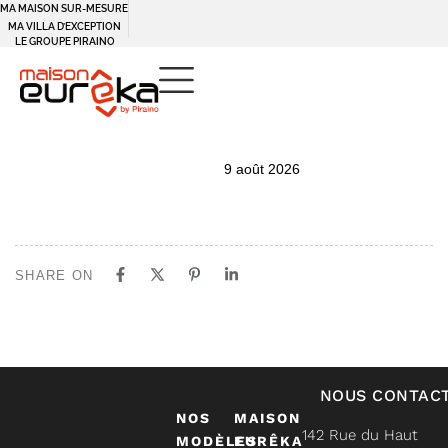
MA MAISON SUR-MESURE
MA VILLA D’EXCEPTION
LE GROUPE PIRAINO
PUBLISHED
Author
Published
9 août 2026
IN:
on:
SHARE ON
NOUS CONTAC
NOS
MAISON
142 Rue du Haut
MODÈLES
EURÊKA