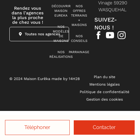
Vinage 59290
DÉCOUVRIR
NOS
Rendez vous
WASQUEHAL
MAISON
OFFRES
dans l’agences
EUREKA
TERRAINS
la plus proche
SUIVEZ-
+
de chez vous !
MAISONS
NOUS !
NOS
MODÈLES
Toutes nos agences
DE
NOS
MAISONS
CONSEILS
NOS
PARRAINAGE
RÉALISATIONS
Plan du site
© 2024 Maison Eurêka made by 14H28
Mentions légales
Politique de confidentialité
Gestion des cookies
Téléphoner
Contacter