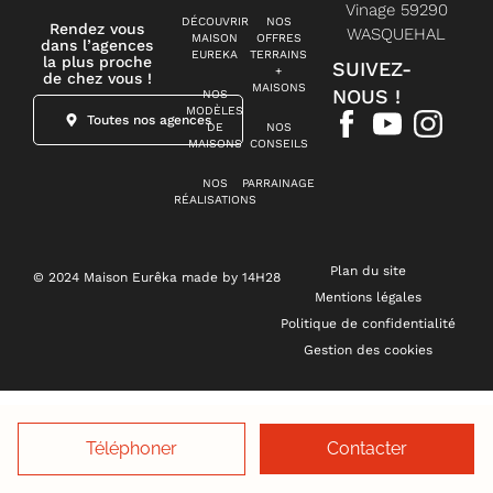
Vinage 59290
DÉCOUVRIR
NOS
Rendez vous
WASQUEHAL
MAISON
OFFRES
dans l’agences
EUREKA
TERRAINS
la plus proche
SUIVEZ-
+
de chez vous !
MAISONS
NOUS !
NOS
MODÈLES
Toutes nos agences
DE
NOS
MAISONS
CONSEILS
NOS
PARRAINAGE
RÉALISATIONS
Plan du site
© 2024 Maison Eurêka made by 14H28
Mentions légales
Politique de confidentialité
Gestion des cookies
Téléphoner
Contacter