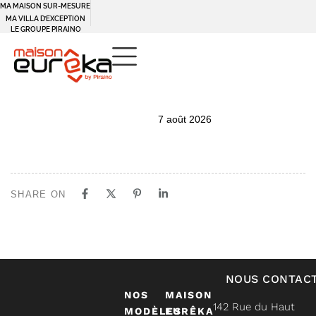
MA MAISON SUR-MESURE
MA VILLA D’EXCEPTION
LE GROUPE PIRAINO
PUBLISHED
Author
Published
7 août 2026
IN:
on:
SHARE ON
NOUS CONTAC
NOS
MAISON
142 Rue du Haut
MODÈLES
EURÊKA