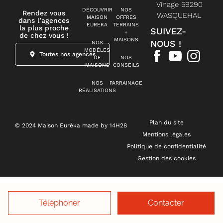
Vinage 59290
DÉCOUVRIR
NOS
Rendez vous
WASQUEHAL
MAISON
OFFRES
dans l’agences
EUREKA
TERRAINS
la plus proche
SUIVEZ-
+
de chez vous !
MAISONS
NOUS !
NOS
MODÈLES
Toutes nos agences
DE
NOS
MAISONS
CONSEILS
NOS
PARRAINAGE
RÉALISATIONS
Plan du site
© 2024 Maison Eurêka made by 14H28
Mentions légales
Politique de confidentialité
Gestion des cookies
Téléphoner
Contacter