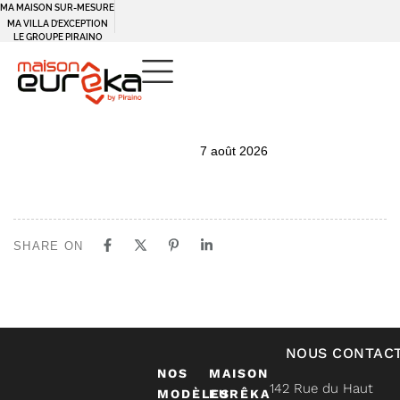
MA MAISON SUR-MESURE
MA VILLA D’EXCEPTION
LE GROUPE PIRAINO
PUBLISHED
Author
Published
7 août 2026
IN:
on:
SHARE ON
NOUS CONTAC
NOS
MAISON
142 Rue du Haut
MODÈLES
EURÊKA