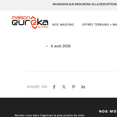
MA MAISON SUR-MESURE
MA VILLA D’EXCEPTION
NOS MAISONS
OFFRES TERRAINS + M
PUBLISHED
Author
Published
6 août 2026
IN:
on:
SHARE ON
NOS MO
Rendez vous dans l’agences la plus proche de chez