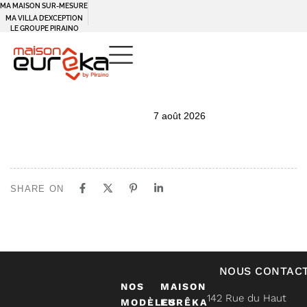
MA MAISON SUR-MESURE
MA VILLA D’EXCEPTION
LE GROUPE PIRAINO
PUBLISHED
Author
Published
7 août 2026
IN:
on:
SHARE ON
NOUS CONTAC
NOS
MAISON
142 Rue du Haut
MODÈLES
EURÊKA