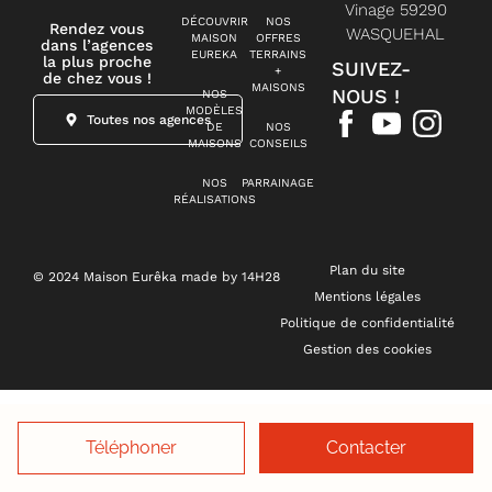
Vinage 59290
DÉCOUVRIR
NOS
Rendez vous
WASQUEHAL
MAISON
OFFRES
dans l’agences
EUREKA
TERRAINS
la plus proche
SUIVEZ-
+
de chez vous !
MAISONS
NOUS !
NOS
MODÈLES
Toutes nos agences
DE
NOS
MAISONS
CONSEILS
NOS
PARRAINAGE
RÉALISATIONS
Plan du site
© 2024 Maison Eurêka made by 14H28
Mentions légales
Politique de confidentialité
Gestion des cookies
Téléphoner
Contacter