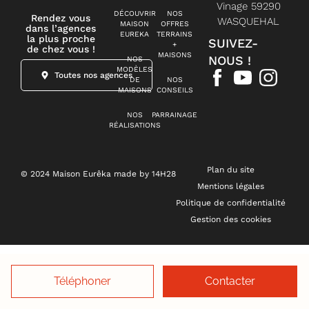
Vinage 59290
DÉCOUVRIR
NOS
Rendez vous
WASQUEHAL
MAISON
OFFRES
dans l’agences
EUREKA
TERRAINS
la plus proche
SUIVEZ-
+
de chez vous !
MAISONS
NOUS !
NOS
MODÈLES
Toutes nos agences
DE
NOS
MAISONS
CONSEILS
NOS
PARRAINAGE
RÉALISATIONS
Plan du site
© 2024 Maison Eurêka made by 14H28
Mentions légales
Politique de confidentialité
Gestion des cookies
Téléphoner
Contacter