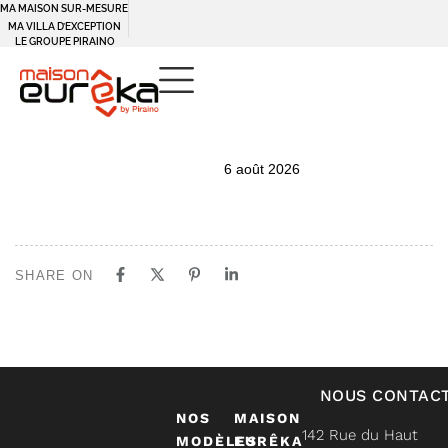
MA MAISON SUR-MESURE
MA VILLA D’EXCEPTION
LE GROUPE PIRAINO
PUBLISHED
Author
Published
6 août 2026
IN:
on:
SHARE ON
NOUS CONTAC
NOS
MAISON
142 Rue du Haut
MODÈLES
EURÊKA