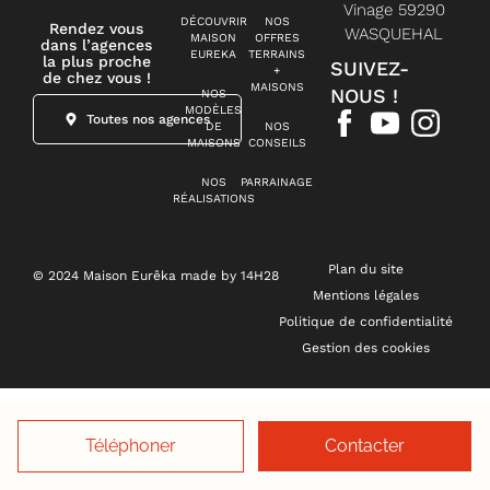
Vinage 59290
DÉCOUVRIR
NOS
Rendez vous
WASQUEHAL
MAISON
OFFRES
dans l’agences
EUREKA
TERRAINS
la plus proche
SUIVEZ-
+
de chez vous !
MAISONS
NOUS !
NOS
MODÈLES
Toutes nos agences
DE
NOS
MAISONS
CONSEILS
NOS
PARRAINAGE
RÉALISATIONS
Plan du site
© 2024 Maison Eurêka made by 14H28
Mentions légales
Politique de confidentialité
Gestion des cookies
Téléphoner
Contacter