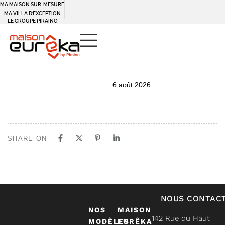
MA MAISON SUR-MESURE
MA VILLA D’EXCEPTION
LE GROUPE PIRAINO
PUBLISHED
Author
Published
6 août 2026
IN:
on:
SHARE ON
NOUS CONTAC
NOS
MAISON
142 Rue du Haut
MODÈLES
EURÊKA