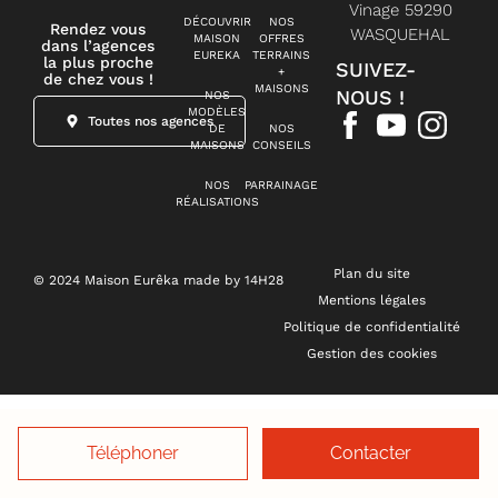
Vinage 59290
DÉCOUVRIR
NOS
Rendez vous
WASQUEHAL
MAISON
OFFRES
dans l’agences
EUREKA
TERRAINS
la plus proche
SUIVEZ-
+
de chez vous !
MAISONS
NOUS !
NOS
MODÈLES
Toutes nos agences
DE
NOS
MAISONS
CONSEILS
NOS
PARRAINAGE
RÉALISATIONS
Plan du site
© 2024 Maison Eurêka made by 14H28
Mentions légales
Politique de confidentialité
Gestion des cookies
Téléphoner
Contacter