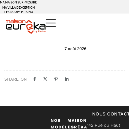
MA MAISON SUR-MESURE
MA VILLA D’EXCEPTION
LE GROUPE PIRAINO
PUBLISHED
Author
Published
7 août 2026
IN:
on:
SHARE ON
NOUS CONTAC
NOS
MAISON
142 Rue du Haut
MODÈLES
EURÊKA