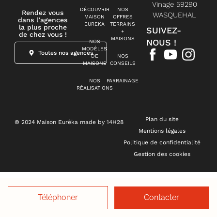
Vinage 59290
DÉCOUVRIR
NOS
Rendez vous
WASQUEHAL
MAISON
OFFRES
dans l’agences
EUREKA
TERRAINS
la plus proche
SUIVEZ-
+
de chez vous !
MAISONS
NOUS !
NOS
MODÈLES
Toutes nos agences
DE
NOS
MAISONS
CONSEILS
NOS
PARRAINAGE
RÉALISATIONS
Plan du site
© 2024 Maison Eurêka made by 14H28
Mentions légales
Politique de confidentialité
Gestion des cookies
Téléphoner
Contacter