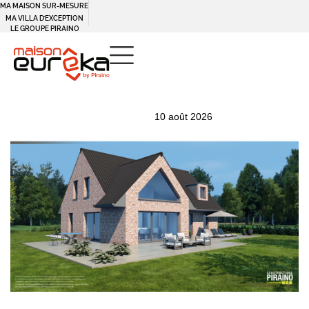
MA MAISON SUR-MESURE
Panneau de gestion des cookies
MA VILLA D’EXCEPTION
LE GROUPE PIRAINO
PUBLISHED
Author
Published
10 août 2026
IN:
on: