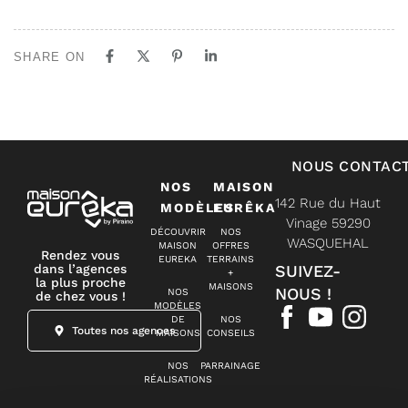
SHARE ON
NOUS CONTAC
NOS
MAISON
142 Rue du Haut
MODÈLES
EURÊKA
Vinage 59290
DÉCOUVRIR
NOS
WASQUEHAL
MAISON
OFFRES
Rendez vous
EUREKA
TERRAINS
dans l’agences
SUIVEZ-
+
la plus proche
MAISONS
NOUS !
NOS
de chez vous !
MODÈLES
DE
NOS
Toutes nos agences
MAISONS
CONSEILS
NOS
PARRAINAGE
RÉALISATIONS