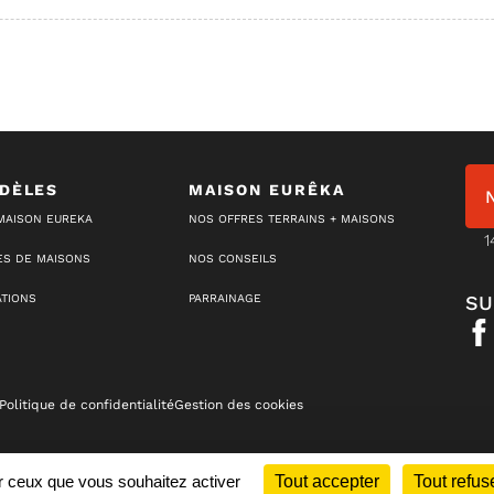
DÈLES
MAISON EURÊKA
MAISON EUREKA
NOS OFFRES TERRAINS + MAISONS
1
S DE MAISONS
NOS CONSEILS
ATIONS
PARRAINAGE
SU
Politique de confidentialité
Gestion des cookies
ur ceux que vous souhaitez activer
Tout accepter
Tout refus