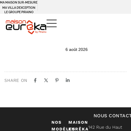
MA MAISON SUR-MESURE
MA VILLA D’EXCEPTION
LE GROUPE PIRAINO
PUBLISHED
Author
Published
6 août 2026
IN:
on:
SHARE ON
NOUS CONTAC
NOS
MAISON
142 Rue du Haut
MODÈLES
EURÊKA