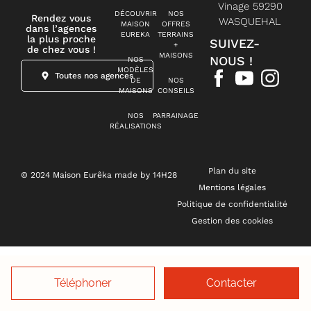
Vinage 59290
DÉCOUVRIR
NOS
Rendez vous
WASQUEHAL
MAISON
OFFRES
dans l’agences
EUREKA
TERRAINS
la plus proche
SUIVEZ-
+
de chez vous !
MAISONS
NOUS !
NOS
MODÈLES
Toutes nos agences
DE
NOS
MAISONS
CONSEILS
NOS
PARRAINAGE
RÉALISATIONS
Plan du site
© 2024 Maison Eurêka made by 14H28
Mentions légales
Politique de confidentialité
Gestion des cookies
Téléphoner
Contacter