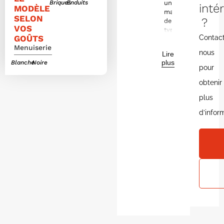
Briques
Enduits
une
inté
MODÈLE
maison
SELON
?
de
VOS
type
GOÛTS
Contac
à
Menuiserie
étage
nous
Lire
conçu
plus
Blanche
Noire
pour
pour
allier
obtenir
confort
et
plus
praticité.
d’infor