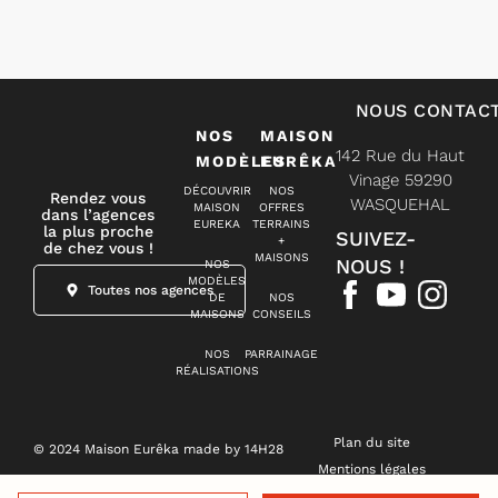
NOUS CONTAC
NOS
MAISON
142 Rue du Haut
MODÈLES
EURÊKA
Vinage 59290
DÉCOUVRIR
NOS
Rendez vous
WASQUEHAL
MAISON
OFFRES
dans l’agences
EUREKA
TERRAINS
la plus proche
SUIVEZ-
+
de chez vous !
MAISONS
NOUS !
NOS
MODÈLES
Toutes nos agences
DE
NOS
MAISONS
CONSEILS
NOS
PARRAINAGE
RÉALISATIONS
Plan du site
© 2024 Maison Eurêka made by 14H28
Mentions légales
Politique de confidentialité