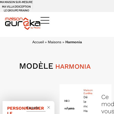
MA MAISON SUR-MESURE
MA VILLA D’EXCEPTION
LE GROUPE PIRAINO
Accueil
»
Maisons
»
Harmonia
MODÈLE
HARMONIA
Maison
Eurêka
Ce
Découvrez
96
2
3
le
mod
modèle
PERSONNALISER
Façade
2
m
chambres
pièces
vou
Harmonia
,
LE