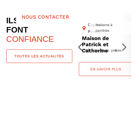
NOUS CONTACTER
ILS NOUS
Cappelle-en-
Maisons à
FONT
combles
Pévèle
CONFIANCE
Maison de
Patrick et
Catherine
2
124 m
4 chambres
6 pièces
TOUTES LES ACTUALITÉS
EN SAVOIR PLUS