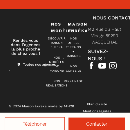
NOUS CONTAC
NOS
MAISON
142 Rue du Haut
MODÈLES
EURÊKA
Vinage 59290
DÉCOUVRIR
NOS
Rendez vous
WASQUEHAL
MAISON
OFFRES
dans l’agences
EUREKA
TERRAINS
la plus proche
SUIVEZ-
+
de chez vous !
MAISONS
NOUS !
NOS
MODÈLES
Toutes nos agences
DE
NOS
MAISONS
CONSEILS
NOS
PARRAINAGE
RÉALISATIONS
Plan du site
© 2024 Maison Eurêka made by 14H28
Mentions légales
Politique de confidentialité
Téléphoner
Contacter
Gestion des cookies