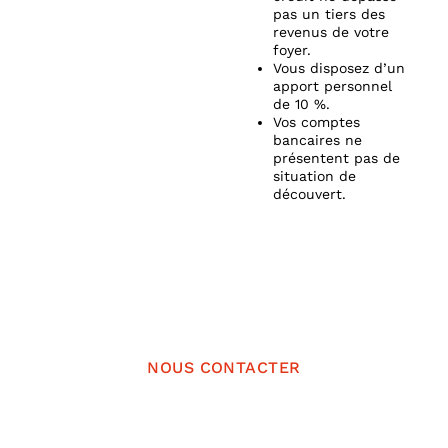
pas un tiers des
revenus de votre
foyer.
Vous disposez d’un
apport personnel
de 10 %.
Vos comptes
bancaires ne
présentent pas de
situation de
découvert.
N’hésitez pas à nous contacter,
nous répondrons au plus vite !
NOUS CONTACTER