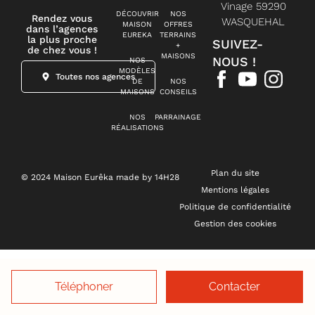
Vinage 59290
DÉCOUVRIR
NOS
Rendez vous
WASQUEHAL
MAISON
OFFRES
dans l’agences
EUREKA
TERRAINS
la plus proche
SUIVEZ-
+
de chez vous !
MAISONS
NOUS !
NOS
MODÈLES
Toutes nos agences
DE
NOS
MAISONS
CONSEILS
NOS
PARRAINAGE
RÉALISATIONS
Plan du site
© 2024 Maison Eurêka made by 14H28
Mentions légales
Politique de confidentialité
Gestion des cookies
Téléphoner
Contacter