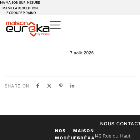
MA MAISON SUR-MESURE
MA VILLA D’EXCEPTION
LE GROUPE PIRAINO
PUBLISHED
Author
Published
7 août 2026
IN:
on:
SHARE ON
NOUS CONTAC
NOS
MAISON
142 Rue du Haut
MODÈLES
EURÊKA